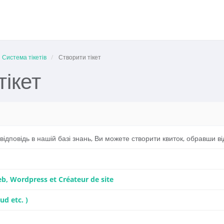
Система тікетів
Створити тікет
тікет
ідповідь в нашій базі знань, Ви можете створити квиток, обравши ві
, Wordpress et Créateur de site
ud etc. )