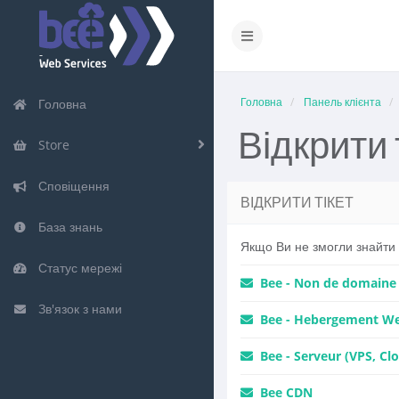
Головна
Панель клієнта
Головна
Відкрити 
Store
Сповіщення
ВІДКРИТИ ТІКЕТ
База знань
Якщо Ви не змогли знайти в
Статус мережі
Bee - Non de domaine
Зв'язок з нами
Bee - Hebergement Web
Bee - Serveur (VPS, Clo
Bee CDN