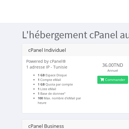
L'hébergement cPanel au 
cPanel Individuel
Powered by cPanel®
36.00TND
1 adresse IP - Tunisie
Annuel
1 GB
Espace Disque
Commander
1
Compte eMail
1 GB
Quota par compte
1
Liste eMail
1
Base de donnee"
100
Max. nombre d'eMail par
heure
cPanel Business