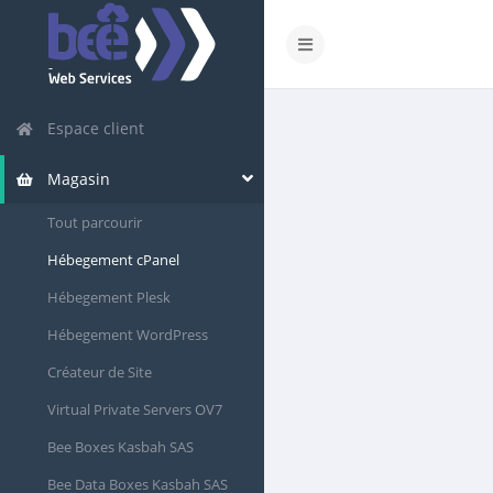
Espace client
Magasin
Tout parcourir
Hébegement cPanel
Hébegement Plesk
Hébegement WordPress
Créateur de Site
Virtual Private Servers OV7
Bee Boxes Kasbah SAS
Bee Data Boxes Kasbah SAS