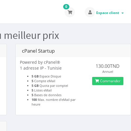
0
Espace client
meilleur prix
cPanel Startup
Powered by cPanel®
130.00TND
1 adresse IP - Tunisie
Annuel
5 GB
Espace Disque
Commander
5
Compte eMail
5 GB
Quota par comptel
5
Listes eMail
5
Bases de données
100
Max. nombre d'eMail par
heure