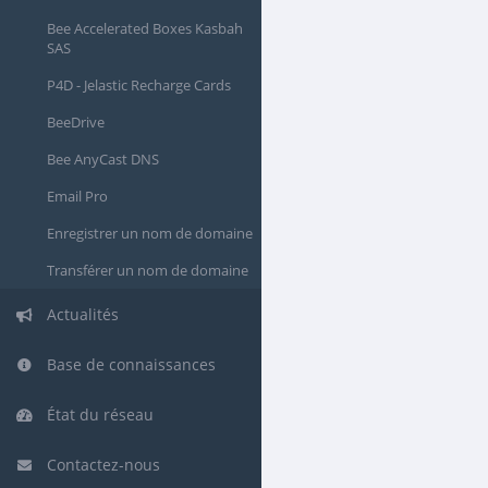
Bee Accelerated Boxes Kasbah
SAS
P4D - Jelastic Recharge Cards
BeeDrive
Bee AnyCast DNS
Email Pro
Enregistrer un nom de domaine
Transférer un nom de domaine
Actualités
Base de connaissances
État du réseau
Contactez-nous