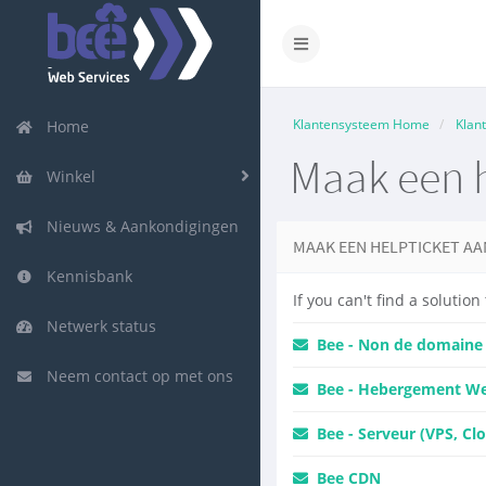
Klantensysteem Home
Klan
Home
Maak een h
Winkel
Nieuws & Aankondigingen
MAAK EEN HELPTICKET AA
Kennisbank
If you can't find a soluti
Netwerk status
Bee - Non de domaine
Neem contact op met ons
Bee - Hebergement Web
Bee - Serveur (VPS, Clo
Bee CDN