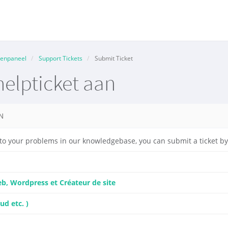
tenpaneel
Support Tickets
Submit Ticket
elpticket aan
N
on to your problems in our knowledgebase, you can submit a ticket 
, Wordpress et Créateur de site
ud etc. )