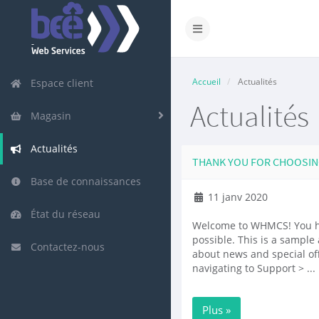
Accueil
Actualités
Espace client
Actualités
Magasin
Actualités
THANK YOU FOR CHOOSI
Base de connaissances
11 janv 2020
État du réseau
Welcome to WHMCS! You ha
possible. This is a samp
Contactez-nous
about news and special of
navigating to Support > ...
Plus »