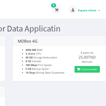
0
Espace client
or Data Applicatin
MDBox 4G
4096 MB
RAM
À partir de
2 vCore
CPU
25.00TND
40 GB
Storage Redundant
8 TB
Transfer
Mensuel
100 Mbps
Port Speed
5 GB
Backup Space
Commander
14 Days
Money Back Guarantee