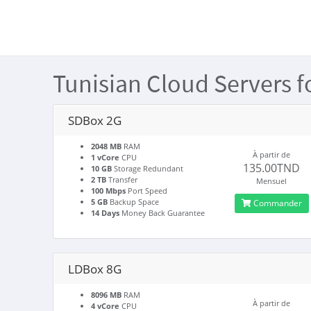
Tunisian Cloud Servers f
SDBox 2G
2048 MB
RAM
À partir de
1 vCore
CPU
135.00TND
10 GB
Storage Redundant
2 TB
Transfer
Mensuel
100 Mbps
Port Speed
5 GB
Backup Space
Commander
14 Days
Money Back Guarantee
LDBox 8G
8096 MB
RAM
À partir de
4 vCore
CPU