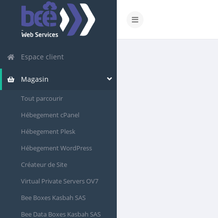
Espace client
Magasin
Tout parcourir
Hébegement cPanel
Hébegement Plesk
Hébegement WordPress
Créateur de Site
Virtual Private Servers OV7
Bee Boxes Kasbah SAS
Bee Data Boxes Kasbah SAS