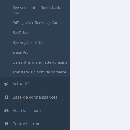
Bee Accelerated Boxes Kasbah
SAS
P4D - Jelastic Recharge Cards
BeeDrive
Bee AnyCast DNS
Email Pro
Enregistrer un nom de domaine
Transférer un nom de domaine
Actualités
Base de connaissances
État du réseau
Contactez-nous