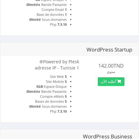
illimitée
Bande Passante
Compte Email
1
Base de données
1
illimité
Sous-domaines
Php
7.3.10
WordPress Startup
Powered by Plesk®
142.00TND
1 adresse IP - Tunisie
سنوي
Site Web
5
أطلبه الآن
Site Mobile
5
5GB
Espace Disque
illimitée
Bande Passante
Compte eMails
5
Bases de données
5
illimité
Sous-domaines
Php
7.3.10
WordPress Business