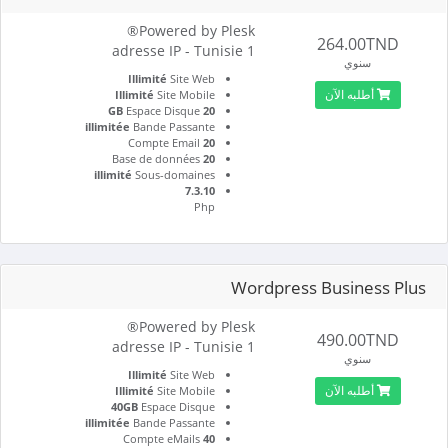
Powered by Plesk®
264.00TND
1 adresse IP - Tunisie
سنوي
Illimité
Site Web
أطلبه الآن
Illimité
Site Mobile
Espace Disque
20 GB
illimitée
Bande Passante
Compte Email
20
Base de données
20
illimité
Sous-domaines
7.3.10
Php
Wordpress Business Plus
Powered by Plesk®
490.00TND
1 adresse IP - Tunisie
سنوي
Illimité
Site Web
أطلبه الآن
Illimité
Site Mobile
40GB
Espace Disque
illimitée
Bande Passante
Compte eMails
40