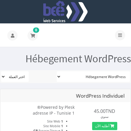
0
Hébegement WordPress
WordPress Individuel
Powered by Plesk®
45.00TND
1 adresse IP - Tunisie
سنوي
Site Web
1
أطلبه الآن
Site Mobile
1
Espace Disque
1 GB