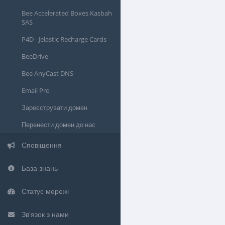
Bee Accelerated Boxes Kasbah
SAS
P4D - Jelastic Recharge Cards
BeeDrive
Bee AnyCast DNS
Email Pro
Зареєструвати домен
Перенести домен до нас
Сповіщення
База знань
Статус мережі
Зв'язок з нами