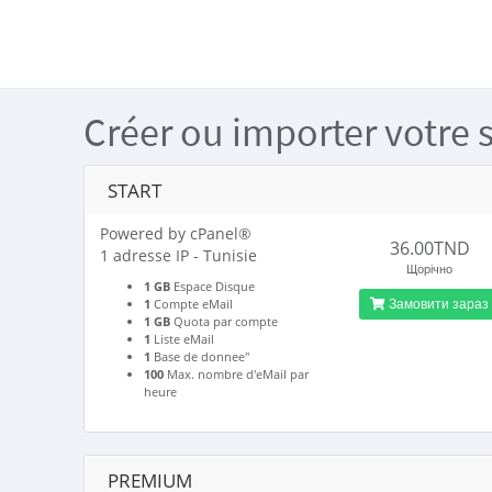
Créer ou importer votre 
START
Powered by cPanel®
36.00TND
1 adresse IP - Tunisie
Щорічно
1 GB
Espace Disque
Замовити зараз
1
Compte eMail
1 GB
Quota par compte
1
Liste eMail
1
Base de donnee"
100
Max. nombre d'eMail par
heure
PREMIUM