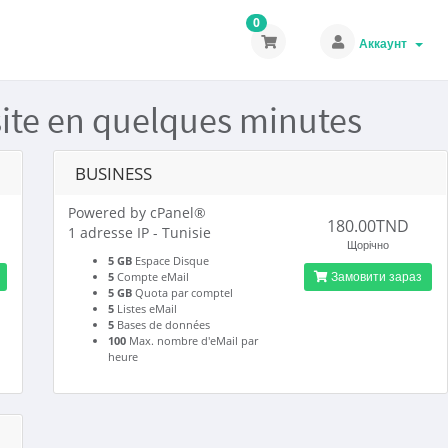
0
Аккаунт
site en quelques minutes
BUSINESS
Powered by cPanel®
180.00TND
1 adresse IP - Tunisie
Щорічно
5 GB
Espace Disque
Замовити зараз
5
Compte eMail
5 GB
Quota par comptel
5
Listes eMail
5
Bases de données
100
Max. nombre d'eMail par
heure