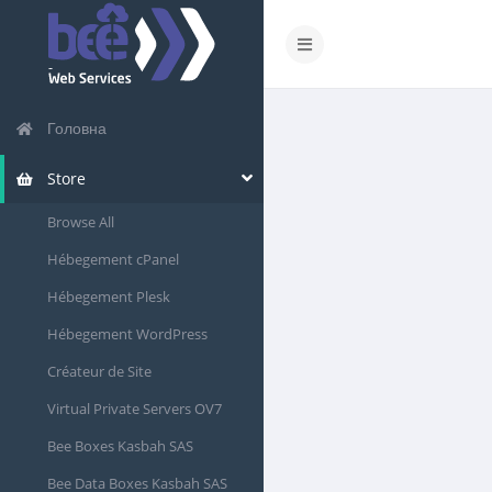
Головна
Store
Browse All
Hébegement cPanel
Hébegement Plesk
Hébegement WordPress
Créateur de Site
Virtual Private Servers OV7
Bee Boxes Kasbah SAS
Bee Data Boxes Kasbah SAS