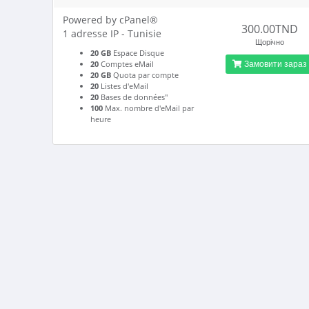
Powered by cPanel®
300.00TND
1 adresse IP - Tunisie
Щорічно
20 GB
Espace Disque
Замовити зараз
20
Comptes eMail
20 GB
Quota par compte
20
Listes d'eMail
20
Bases de données"
100
Max. nombre d'eMail par
heure