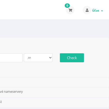
0
Účet
Check
své nameservery
s)