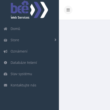
Domů
Store
Oznámení
Databáze řešení
Stav systému
Kontaktujte nás