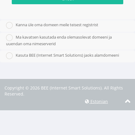
Kanna üle oma domeen meile teisest registrist
Ma kavatsen kasutada enda olemasolevat domeeni ja
uuendan oma nimeserverid
Kasuta BEE (Internet Smart Solutions) jaoks alamdomeeni
Copyright © 2026 BEE (Internet Smart Solutions). All Rights
Reserved.
Estonian